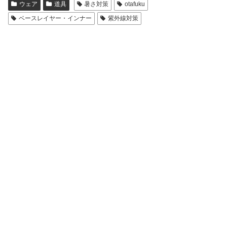
ウェア
道具
暑さ対策
otafuku
ベースレイヤー・インナー
紫外線対策