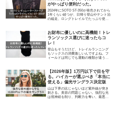
がやっぱり便利だった。
2024年にSOTO ST-350が発売されてから
1年くらい経つが、日帰り登山やテント泊
の縦走、ロングトレイルでたっぷり使っ
てたので、使用感と感想を書いておこう
と思う。元々キャンプ目的で名機と呼ば
れるST-310を使っていて、そのままST-...
お財布に優しいのに高機能！トレ
ランソックス選びに迷ったらコ
レ！
登山もそうだけど、トレイルランニング
もソックスの消費激しいんですよね。フ
ィールドは同じでも運動の種類が違うの
で単純比較はできないが、トレランのほ
うがソックスへの感度が高く、少しでも
善し悪しあれば直ぐに感じ取れる。また
【2026年版】1万円以下で目を守
そこそこの値段がする割に...
る。ハイカーが選ぶべき「本当に
使える」偏光サングラス決定版
山は下界の比じゃないほど紫外線が突き
刺さる。美容の問題じゃない。強烈な光
は視神経を削り、判断力を奪い、最悪の
場合は白内障などのリスクを積み上げて
いく。長く歩き続けたいなら、サングラ
スは「オシャレ」ではなく「目を守るた
めの盾」だ。高価なブラン...