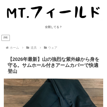
全開してる？
PR
ホーム
道具
ウェア
【2026年最新】山の強烈な紫外線から身を
守る。サムホール付きアームカバーで快適
登山