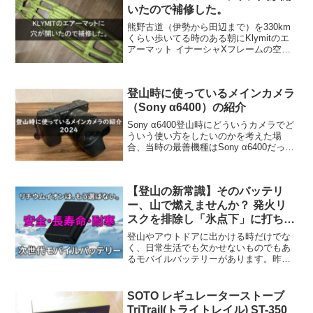
いたので補修した。
熊野古道（伊勢から田辺まで）を330km
くらい歩いてる時のある朝にKlymitのエ
アーマット イナーシャXフレームの空気
が漏れていたことがあった。初めは「空
気の栓でも緩んでたかな」と嫌な予感は
無視して、次の日の朝を迎えたがやっぱ
登山時に使っているメインカメラ
り空気が抜け...
（Sony α6400）の紹介
Sony α6400登山時にどういうカメラでど
ういう使い方をしたいのかを考えた場
合、当時の最善機種はSony α6400だっ
た。詳細はSONYのページで確認してほ
しいが、ここでは簡単に特徴を挙げてお
く。 軽量（本体のみ約359g/約403g...
【登山の新常識】そのバッテリ
ー、山で燃えませんか？ 発火リ
スクを排除し「氷点下」に打ち勝
つ、準固体＆ナトリウムイオン電
登山やアウトドアに出かける時だけでな
池という選択肢。
く、日常生活でも欠かせないものでもあ
るモバイルバッテリーがあります。昨今
このモバイルバッテリーが発火するよう
な事故が世界中で多発しています。その
多くが「リチウムイオン電池」が使われ
SOTO レギュレーターストーブ
ています。但し、それは熱...
TriTrail(トライトレイル) ST-350