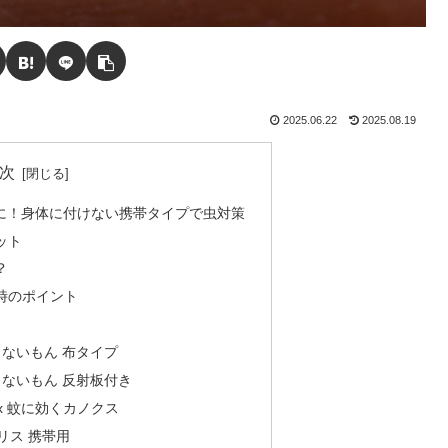
2025.06.22
2025.08.19
次
に！身体に付けない携帯タイプで虫対策
ット
？
時のポイント
こないもん 布タイプ
こないもん 反射板付き
canox 蚊に効くカノクス
トリス 携帯用