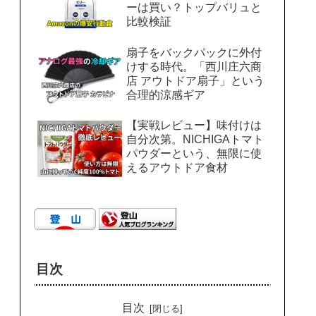
ーは買い？トップバリュと
比較検証
扇子をバックパックに外付
けする時代。「西川庄六商
店 アウトドア扇子」という
合理的涼感ギア
【実戦レビュー】味付けは
自分次第。NICHIGAトマト
パウダーという、無限に使
えるアウトドア食材
目次
目次