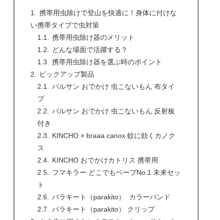
携帯用虫除けで登山を快適に！身体に付けな
い携帯タイプで虫対策
携帯用虫除け器のメリット
どんな場面で活躍する？
携帯用虫除け器を選ぶ時のポイント
ピックアップ製品
バルサン おでかけ 虫こないもん 布タイ
プ
バルサン おでかけ 虫こないもん 反射板
付き
KINCHO × braaa canox 蚊に効くカノク
ス
KINCHO おでかけカトリス 携帯用
フマキラー どこでもベープNo.1 未来セッ
ト
パラキート（parakito） カラーバンド
パラキート（parakito） クリップ