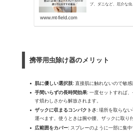
ブ、ダニなど、厄介な虫
レーや...
www.mt-field.com
携帯用虫除け器のメリット
肌に優しい選択肢
: 直接肌に触れないので敏
手間いらずの長時間効果
: 一度セットすれば
す煩わしさから解放されます。
ザックに収まるコンパクトさ
: 場所を取らな
運べます。使うときは腕や腰、ザックに取り
広範囲をカバー
: スプレーのように一部に集