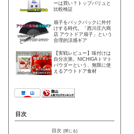
ーは買い？トップバリュと
比較検証
扇子をバックパックに外付
けする時代。「西川庄六商
店 アウトドア扇子」という
合理的涼感ギア
【実戦レビュー】味付けは
自分次第。NICHIGAトマト
パウダーという、無限に使
えるアウトドア食材
目次
目次