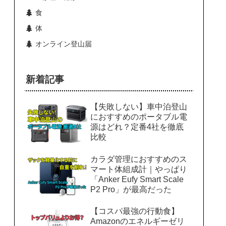
食
体
オンライン登山届
新着記事
【失敗しない】車中泊登山
におすすめのポータブル電
源はどれ？定番4社を徹底
比較
カラダ管理におすすめのス
マート体組成計｜やっぱり
「Anker Eufy Smart Scale
P2 Pro」が最高だった
【コスパ最強の行動食】
Amazonのエネルギーゼリ