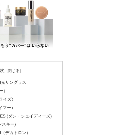
次
の偏光サングラス
ダー）
ソライズ）
タイマー）
ADES (ダン・シェイディーズ)
サンスキー)
ON（デカトロン）