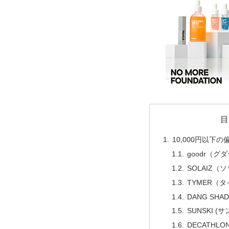
目
10,000円以下
goodr（グ
SOLAIZ（
TYMER（
DANG SH
SUNSKI (
DECATHL