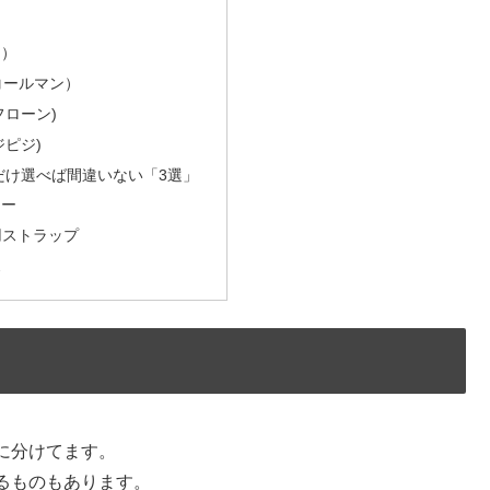
ス）
（コールマン）
(フローン)
イジピジ)
れだけ選べば間違いない「3選」
リー
用ストラップ
ス
に分けてます。
るものもあります。