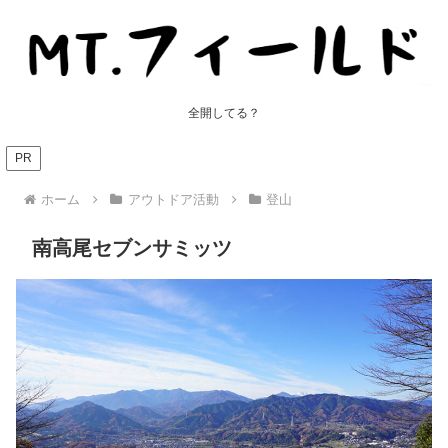
全開してる？
PR
ホーム
アウトドア活動
登山
南高尾セブンサミッツ