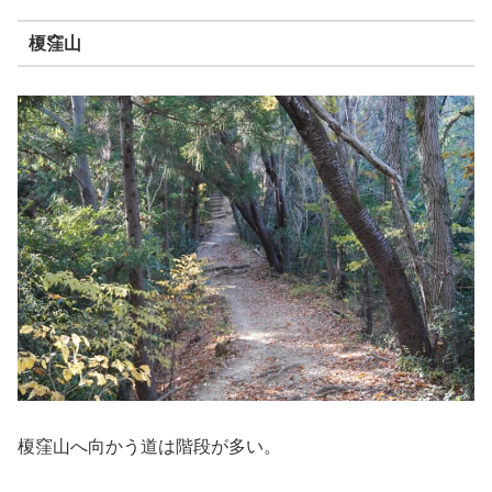
榎窪山
榎窪山へ向かう道は階段が多い。