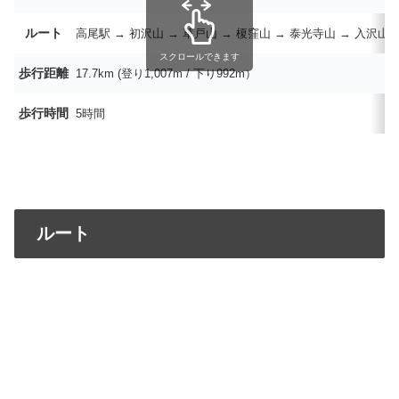
ルート
高尾駅 → 初沢山 → 草戸山 → 榎窪山 → 泰光寺山 → 入沢山 
スクロールできます
歩行距離
17.7km (登り1,007
m / 下り992
m）
歩行時間
5時間
ルート