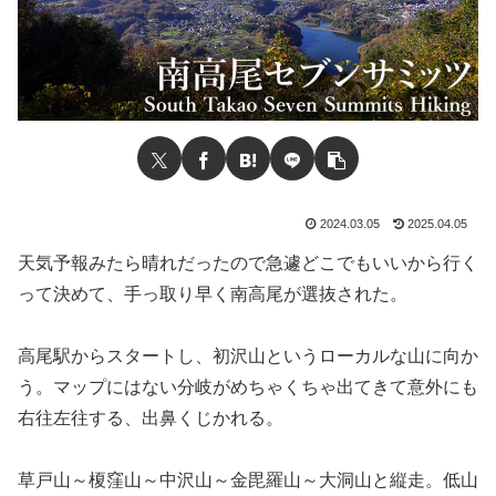
2024.03.05
2025.04.05
天気予報みたら晴れだったので急遽どこでもいいから行く
って決めて、手っ取り早く南高尾が選抜された。
高尾駅からスタートし、初沢山というローカルな山に向か
う。マップにはない分岐がめちゃくちゃ出てきて意外にも
右往左往する、出鼻くじかれる。
草戸山～榎窪山～中沢山～金毘羅山～大洞山と縦走。低山