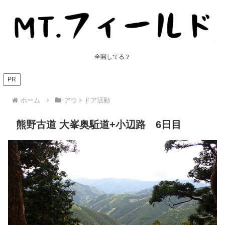
全開してる？
PR
ホーム
アウトドア活動
熊野古道 大峯奥駈道+小辺路 6日目