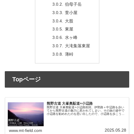
伯母子岳
萱小屋
大股
東屋
水ヶ峰
大滝集落東屋
薄峠
Topページ
熊野古道 大峯奥駈道+小辺路
熊野古道 大峯奥駈道+小辺路前回、伊勢路＋中辺路を歩い
てから熊野古道の魅力に惹かれてしまい、その旅の途中で
小辺路を勧めれたのを思い出したので、小辺路を歩こうと
計画した。小辺路は高野山と本宮を繋ぐルートであり70km
程度と短いのでもう少し延長...
2025.05.28
www.mt-field.com