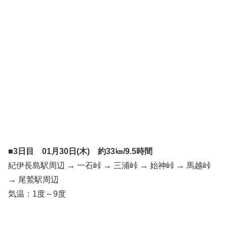
■3日目 01月30日(木) 約33㎞/9.5時間
紀伊長島駅周辺 → 一石峠 → 三浦峠 → 始神峠 → 馬越峠
→ 尾鷲駅周辺
気温：1度～9度