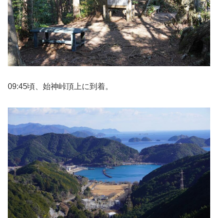
09:45頃、始神峠頂上に到着。