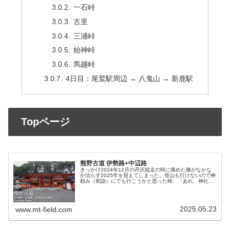
一石峠
古里
三浦峠
始神峠
馬越峠
4日目：尾鷲駅周辺 → 八鬼山 → 新鹿駅
Topページ
熊野古道 伊勢路+中辺路
きっかけ2024年12月の丹沢縦走の時に痛めた膝がなかな
か治らず2025年を迎えてしまった。登山も行けないので神
頼み（初詣）にでも行こうかと思った時、「あれ、神社に
行くんだっけ寺に行くんだっけ？」という疑問からすべて
が始まった。アウトドアに...
2025.05.23
www.mt-field.com