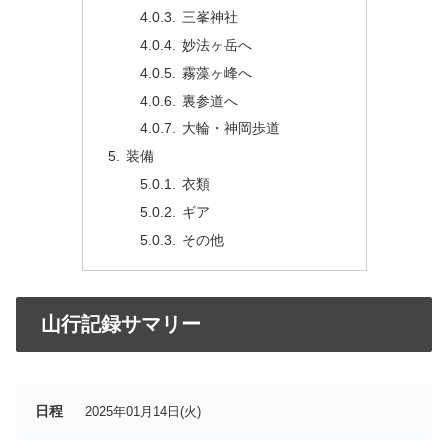
三峯神社
妙法ヶ岳へ
霧藻ヶ峰へ
裏参道へ
大輪・神岡歩道
装備
衣類
ギア
その他
山行記録サマリー
日程
2025年01月14日(火)