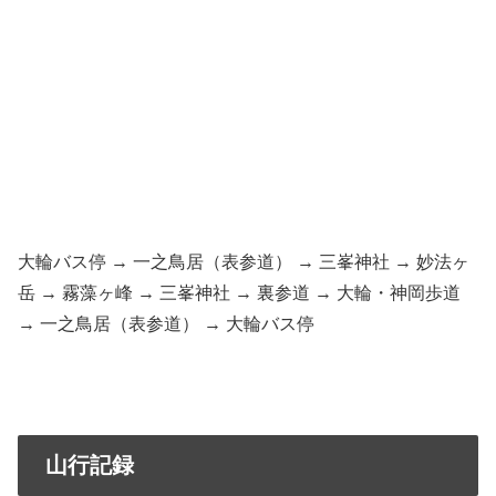
大輪バス停 → 一之鳥居（表参道） → 三峯神社 → 妙法ヶ
岳 → 霧藻ヶ峰 → 三峯神社 → 裏参道 → 大輪・神岡歩道
→ 一之鳥居（表参道） → 大輪バス停
山行記録