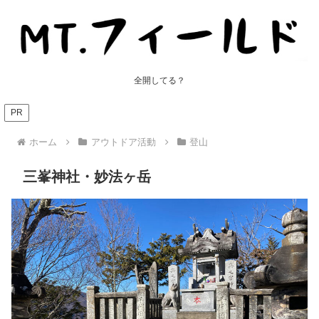
全開してる？
PR
ホーム
アウトドア活動
登山
三峯神社・妙法ヶ岳