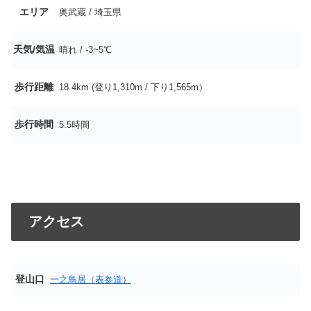
エリア
奥武蔵 / 埼玉県
天気/気温
晴れ / -3~5℃
歩行距離
18.4km (登り1,310m
/ 下り1,565m
）
歩行時間
5.5時間
アクセス
登山口
一之鳥居（表参道）