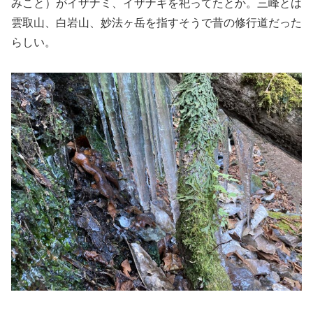
みこと）がイザナミ、イザナギを祀ってたとか。三峰とは
雲取山、白岩山、妙法ヶ岳を指すそうで昔の修行道だった
らしい。