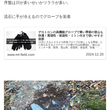
序盤は川が多いせいかツララが多い。
流石に手が冷えるのでグローブを装着
デカトロンの高機能グローブで寒い季節の登山も
快適！透湿性・保温性・ミトン付きで使いやすさ
抜群
12月に入るとそろそろ防寒グローブが欲しくなる季節。た
だ登山をする上でグローブの選び方は結構悩む。例えば、
インナー用、雨用、雪山用、岩場用、保温用、防風・・・
などいちいち使い分けていると相当な数が必要になるので
ある程度のところでは汎用性を求...
2024.12.20
www.mt-field.com